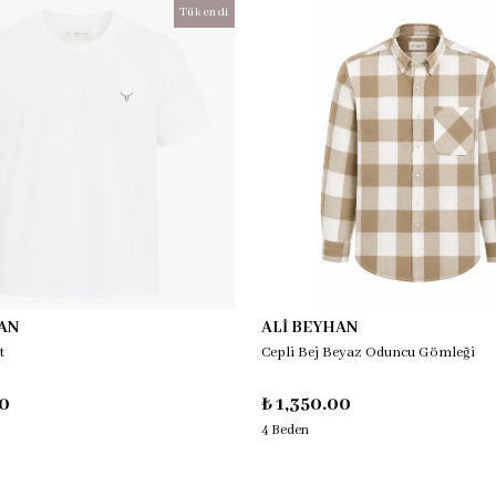
Tükendi
AN
ALİ BEYHAN
t
Cepli Bej Beyaz Oduncu Gömleği
00
₺ 1,350.00
4 Beden