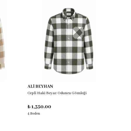
ALİ BEYHAN
ALİ B
Cepli Haki Beyaz Oduncu Gömleği
Cepli M
₺ 1,350.00
₺ 1,3
4 Beden
4 Beden