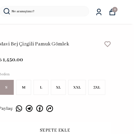
0
Mavi Bej Çizgili Pamuk Gömlek
₺ 1,450.00
Beden
S
M
L
XL
XXL
3XL
Paylaş
:
SEPETE EKLE