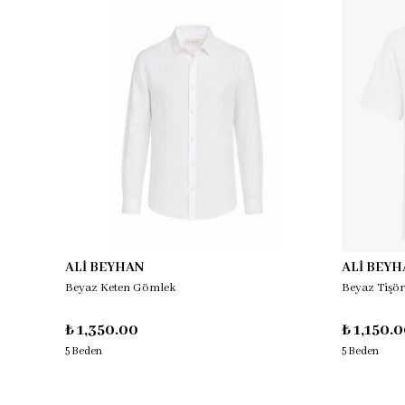
Tükendi
ALİ BEYHAN
ALİ BEYH
Beyaz Keten Gömlek
Beyaz Tişör
₺ 1,350.00
₺ 1,150.
5 Beden
5 Beden