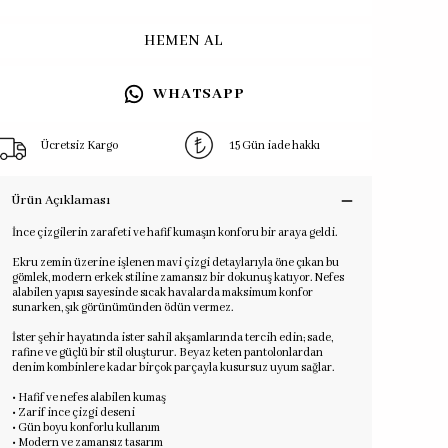
HEMEN AL
WHATSAPP
Ücretsiz Kargo
15 Gün iade hakkı
Ürün Açıklaması
İnce çizgilerin zarafeti ve hafif kumaşın konforu bir araya geldi.
Ekru zemin üzerine işlenen mavi çizgi detaylarıyla öne çıkan bu
gömlek, modern erkek stiline zamansız bir dokunuş katıyor. Nefes
alabilen yapısı sayesinde sıcak havalarda maksimum konfor
sunarken, şık görünümünden ödün vermez.
İster şehir hayatında ister sahil akşamlarında tercih edin; sade,
rafine ve güçlü bir stil oluşturur. Beyaz keten pantolonlardan
denim kombinlere kadar birçok parçayla kusursuz uyum sağlar.
• Hafif ve nefes alabilen kumaş
• Zarif ince çizgi deseni
• Gün boyu konforlu kullanım
• Modern ve zamansız tasarım