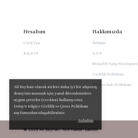
Hesabım
Hakkımızda
Giriş Yap
İletişim
Kayıt Ol
S.S.S
Mesafeli Satış Sözleşmes
Gizlilik Politikası
İptal ve İade Politikası
Ali Beyhan olarak sizlere daha iyi bir alışveriş
deneyimi sunmak için yasal düzenlemelere
uygun çerezler (cookies) kullanıyoruz.
Detaylı bilgiye Gizlilik ve Çerez Politikası
sayfamızdan ulaşabilirsiniz.
Anladım
© 2026 Ali Beyhan. Tüm hakları saklıdır.