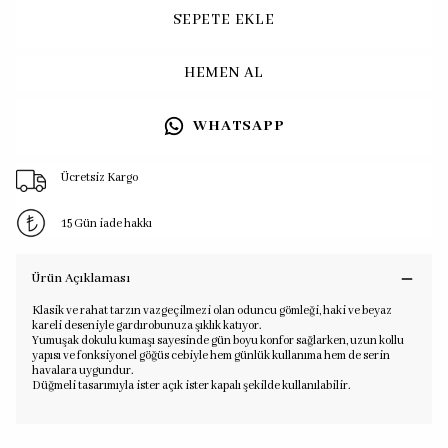
SEPETE EKLE
HEMEN AL
WHATSAPP
Ücretsiz Kargo
15 Gün iade hakkı
Ürün Açıklaması
Klasik ve rahat tarzın vazgeçilmezi olan oduncu gömleği, haki ve beyaz
kareli deseniyle gardırobunuza şıklık katıyor.
Yumuşak dokulu kumaşı sayesinde gün boyu konfor sağlarken, uzun kollu
yapısı ve fonksiyonel göğüs cebiyle hem günlük kullanıma hem de serin
havalara uygundur.
Düğmeli tasarımıyla ister açık ister kapalı şekilde kullanılabilir.