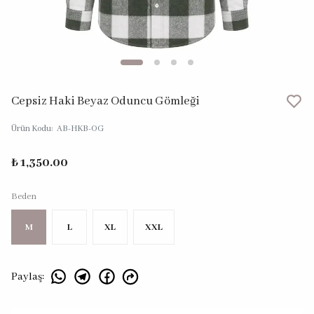
Cepsiz Haki Beyaz Oduncu Gömleği
Ürün Kodu
:
AB-HKB-OG
₺ 1,350.00
Beden
M
L
XL
XXL
Paylaş
: