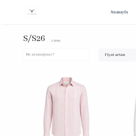
Anasayfa
S/S26
3
ürün
Fiyat artan