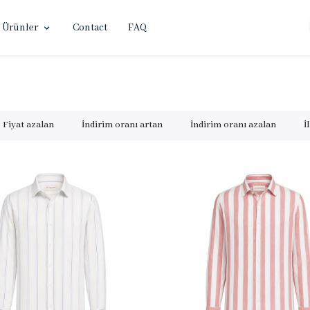
Ürünler
Contact
FAQ
Fiyat azalan
İndirim oranı artan
İndirim oranı azalan
İ