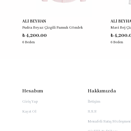
ALİ BEYHAN
ALİ BEYH
Pudra Beyaz Çizgili Pamuk Gömlek
Mavi Bej Ç
₺ 4,200.00
₺ 4,200.
6 Beden
6 Beden
Hesabım
Hakkımızda
Giriş Yap
İletişim
Kayıt Ol
S.S.S
Mesafeli Satış Sözleşmes