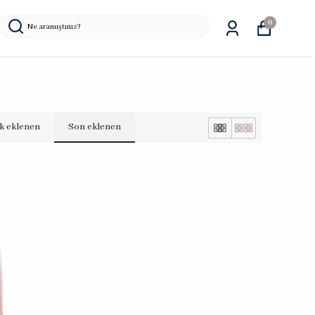
0
lk eklenen
Son eklenen